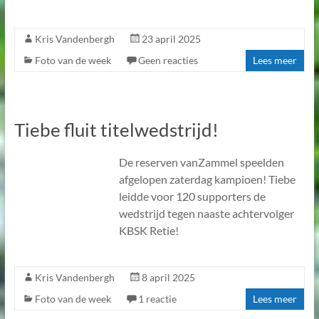
Kris Vandenbergh
23 april 2025
Foto van de week
Geen reacties
Lees meer
Tiebe fluit titelwedstrijd!
De reserven vanZammel speelden
afgelopen zaterdag kampioen! Tiebe
leidde voor 120 supporters de
wedstrijd tegen naaste achtervolger
KBSK Retie!
Kris Vandenbergh
8 april 2025
Foto van de week
1 reactie
Lees meer