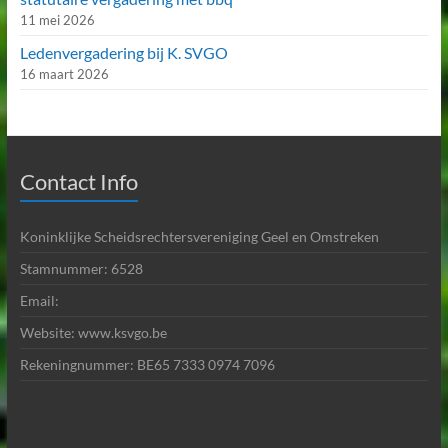
11 mei 2026
Ledenvergadering bij K. SVGO
16 maart 2026
Contact Info
Koninklijke Scheidsrechtersvereniging Geel en Omstreken
Stamnummer: 6528
Email:
Website: www.ksvgo.be
Rekeningnummer: BE65 7333 0974 7096