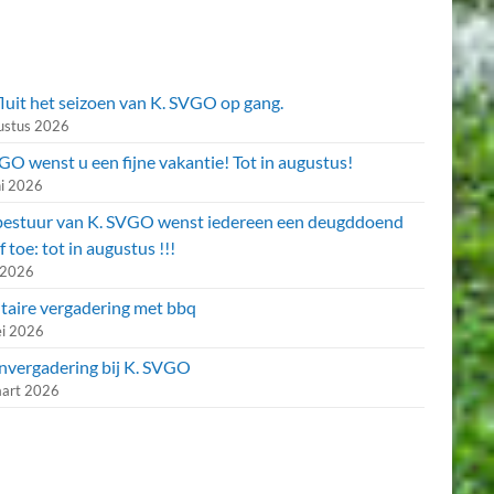
fluit het seizoen van K. SVGO op gang.
ustus 2026
O wenst u een fijne vakantie! Tot in augustus!
ni 2026
bestuur van K. SVGO wenst iedereen een deugddoend
f toe: tot in augustus !!!
i 2026
utaire vergadering met bbq
i 2026
nvergadering bij K. SVGO
art 2026