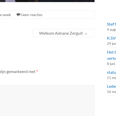
de week
Geen reacties
Stef 
4 aug
Welkom Adnane Zerguit
→
K.SVG
29 ju
Het 
verlo
8 jun
 zijn gemarkeerd met
*
stat
11 me
Lede
16 ma