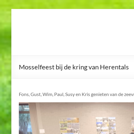
Skip
to
K.S.V.G.O.
Koninklijke
content
Scheidsrechtersvereniging
Geel en Omstreken
Mosselfeest bij de kring van Herentals
Fons, Gust, Wim, Paul, Susy en Kris genieten van de zeev