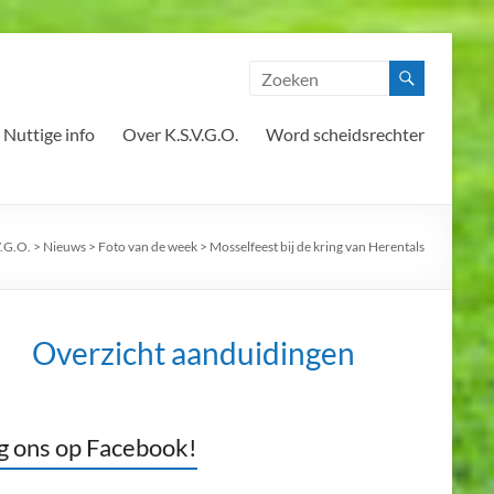
Nuttige info
Over K.S.V.G.O.
Word scheidsrechter
V.G.O.
>
Nieuws
>
Foto van de week
>
Mosselfeest bij de kring van Herentals
Overzicht aanduidingen
g ons op Facebook!