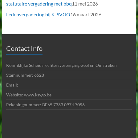
statutaire vergadering met bbq
11 mei 2026
Ledenvergadering bij K. SVGO
16 maart 2026
Contact Info
Koninklijke Scheidsrechtersvereniging Geel en Omstreken
Stamnummer: 6528
Email:
Website: www.ksvgo.be
Rekeningnummer: BE65 7333 0974 7096