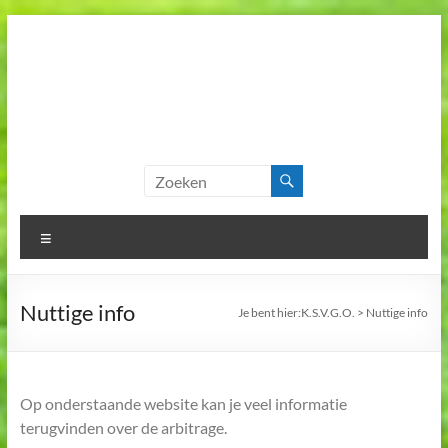
Skip
to
content
K.S.V.G.O.
Koninklijke
Scheidsrechtersvereniging
Geel en Omstreken
Menu
Nuttige info
Je bent hier:
K.S.V.G.O.
>
Nuttige info
Op onderstaande website kan je veel informatie
terugvinden over de arbitrage.