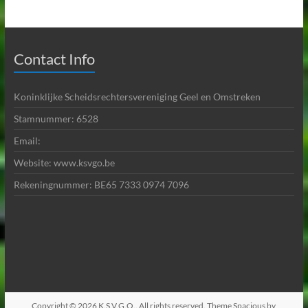
Contact Info
Koninklijke Scheidsrechtersvereniging Geel en Omstreken
Stamnummer: 6528
Email:
Website: www.ksvgo.be
Rekeningnummer: BE65 7333 0974 7096
Copyright © 2026
K.S.V.G.O.
. All rights reserved. Theme
Spacious
by