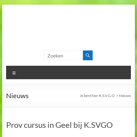
Skip
to
content
K.S.V.G.O.
Koninklijke
Scheidsrechtersvereniging
Geel en Omstreken
Menu
Nieuws
Je bent hier:
K.S.V.G.O.
>
Nieuws
Prov cursus in Geel bij K.SVGO