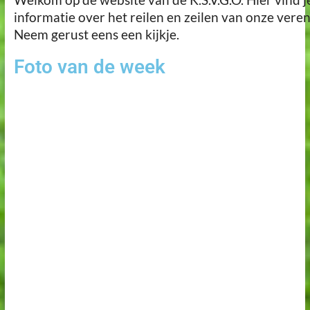
informatie over het reilen en zeilen van onze veren
Neem gerust eens een kijkje.
Foto van de week
Foto van de
week
Stef
fluit het
seizoen
van K.
SVGO
op gang.