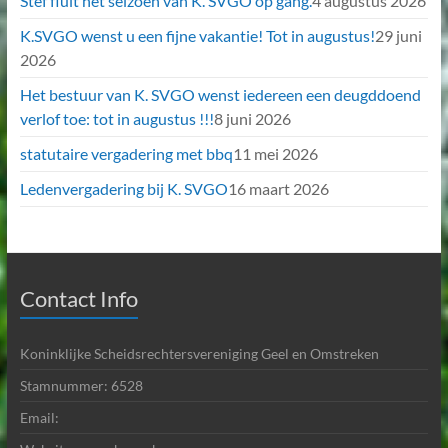
Stef fluit het seizoen van K. SVGO op gang.
4 augustus 2026
K.SVGO wenst u een fijne vakantie! Tot in augustus!
29 juni
2026
Het bestuur van K. SVGO wenst iedereen een deugddoend
verlof toe: tot in augustus !!!
8 juni 2026
statutaire vergadering met bbq
11 mei 2026
Ledenvergadering bij K. SVGO
16 maart 2026
Contact Info
Koninklijke Scheidsrechtersvereniging Geel en Omstreken
Stamnummer: 6528
Email: