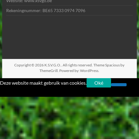
Website: www.ksvgo.be
Rekeningnummer: BE65 7333 0974 7096
Copyright © 2026
K.S.V.G.O.
. All rights reserved. Theme
Spacious
by
ThemeGrill. Powered by:
WordPress
.
Deze website maakt gebruik van cookies.
Oké