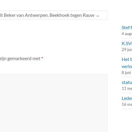
uit Beker van Antwerpen. Beekhoek tegen Rauw
→
Stef 
4 aug
K.SVG
29 ju
 zijn gemarkeerd met
*
Het 
verlo
8 jun
stat
11 me
Lede
16 ma