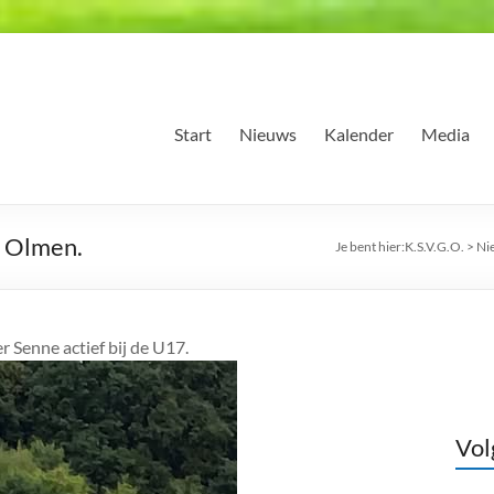
Start
Nieuws
Kalender
Media
n Olmen.
Je bent hier:
K.S.V.G.O.
>
Ni
 Senne actief bij de U17.
Vol