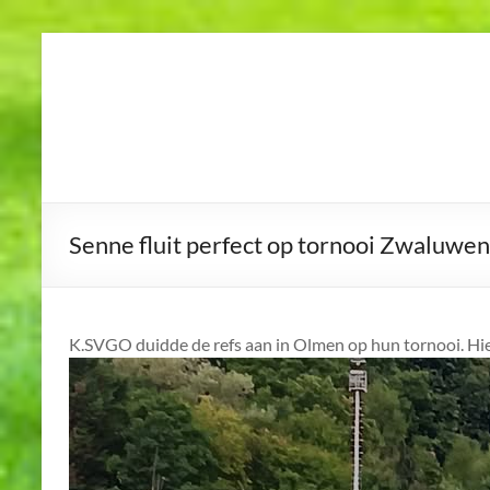
Skip
to
K.S.V.G.O.
Koninklijke
content
Scheidsrechtersvereniging
Geel en Omstreken
Senne fluit perfect op tornooi Zwaluwe
K.SVGO duidde de refs aan in Olmen op hun tornooi. Hier