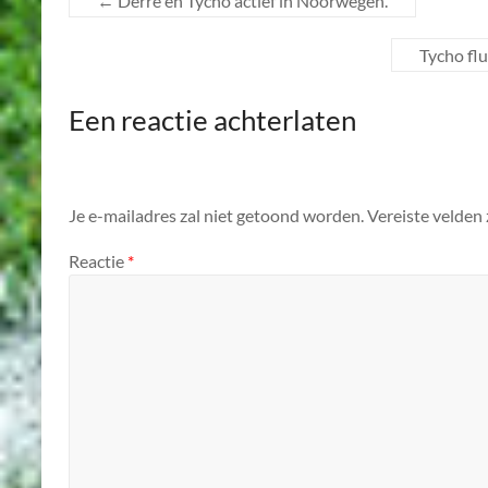
←
Derre en Tycho actief in Noorwegen.
Tycho fl
Een reactie achterlaten
Je e-mailadres zal niet getoond worden.
Vereiste velden
Reactie
*