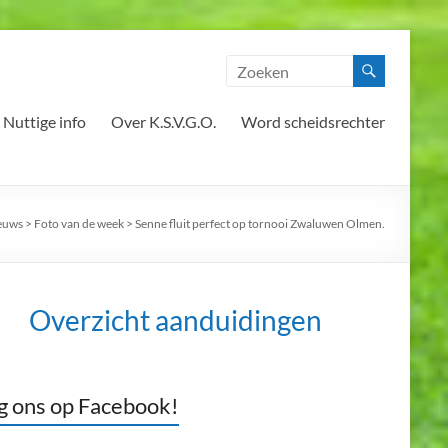
Nuttige info
Over K.S.V.G.O.
Word scheidsrechter
euws
>
Foto van de week
>
Senne fluit perfect op tornooi Zwaluwen Olmen.
Overzicht aanduidingen
g ons op Facebook!