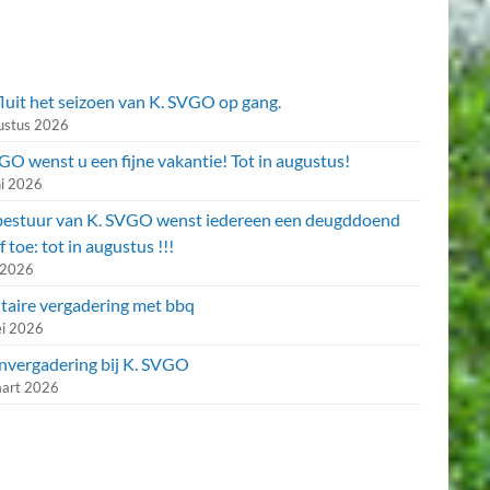
fluit het seizoen van K. SVGO op gang.
ustus 2026
O wenst u een fijne vakantie! Tot in augustus!
ni 2026
bestuur van K. SVGO wenst iedereen een deugddoend
f toe: tot in augustus !!!
i 2026
utaire vergadering met bbq
i 2026
nvergadering bij K. SVGO
art 2026