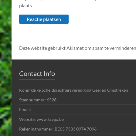
plaats.
Deze website gebruikt Akismet om spam te verminderen
Contact Info
Koninklijke Scheidsrechtersvereniging Geel en Omstreken
Stamnummer: 6528
Email:
Website: www.ksvgo.be
Rekeningnummer: BE65 7333 0974 7096