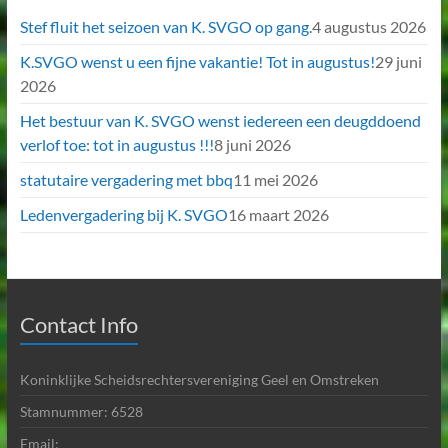
Stef fluit het seizoen van K. SVGO op gang.
4 augustus 2026
K.SVGO wenst u een fijne vakantie! Tot in augustus!
29 juni
2026
Het bestuur van K. SVGO wenst iedereen een deugddoend
verlof toe: tot in augustus !!!
8 juni 2026
statutaire vergadering met bbq
11 mei 2026
Ledenvergadering bij K. SVGO
16 maart 2026
Contact Info
Koninklijke Scheidsrechtersvereniging Geel en Omstreken
Stamnummer: 6528
Email: