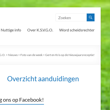
Nuttige info
Over K.S.V.G.O.
Word scheidsrechter
.G.O.
>
Nieuws
>
Foto van de week
>
Gert en Kris op de Nieuwjaarsreceptie!
Overzicht aanduidingen
g ons op Facebook!