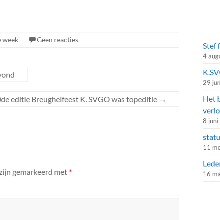
e week
Geen reacties
Stef 
4 aug
K.SVG
avond
29 ju
Het 
de editie Breughelfeest K. SVGO was topeditie
→
verlo
8 jun
stat
11 me
Lede
 zijn gemarkeerd met
*
16 ma