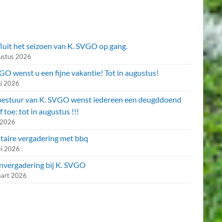
fluit het seizoen van K. SVGO op gang.
ustus 2026
O wenst u een fijne vakantie! Tot in augustus!
ni 2026
bestuur van K. SVGO wenst iedereen een deugddoend
f toe: tot in augustus !!!
i 2026
utaire vergadering met bbq
i 2026
nvergadering bij K. SVGO
art 2026