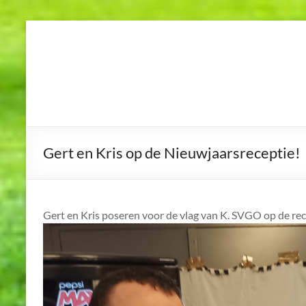
Skip
to
K.S.V.G.O.
Koninklijke
content
Scheidsrechtersvereniging
Geel en Omstreken
Gert en Kris op de Nieuwjaarsreceptie!
Gert en Kris poseren voor de vlag van K. SVGO op de rec