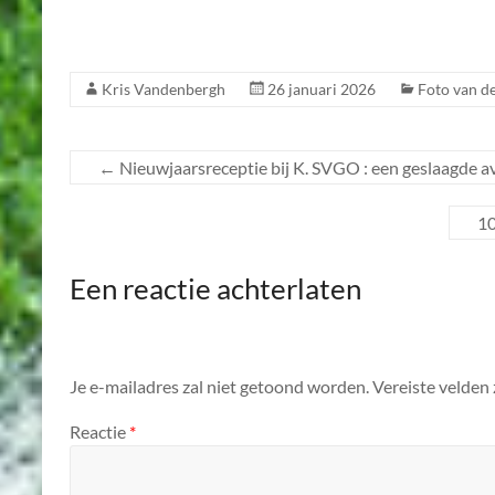
Kris Vandenbergh
26 januari 2026
Foto van d
←
Nieuwjaarsreceptie bij K. SVGO : een geslaagde 
10
Een reactie achterlaten
Je e-mailadres zal niet getoond worden.
Vereiste velden
Reactie
*