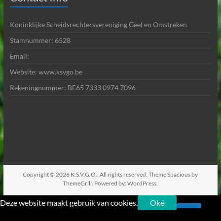
Koninklijke Scheidsrechtersvereniging Geel en Omstreken
Stamnummer: 6528
Email:
Website: www.ksvgo.be
Rekeningnummer: BE65 7333 0974 7096
Copyright © 2026
K.S.V.G.O.
. All rights reserved. Theme
Spacious
by
ThemeGrill. Powered by:
WordPress
.
Deze website maakt gebruik van cookies.
Oké