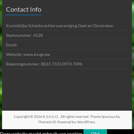
Contact Info
Koninklijke Scheidsrechtersvereniging Geel en Omstreken
Stamnummer: 6528
Email:
Website: www.ksvgo.be
Rekeningnummer: BE65 7333 0974 7096
Copyright © 2026
K.S.V.G.O.
. All rights reserved. Theme
Spacious
by
ThemeGrill. Powered by:
WordPress
.
Deze website maakt gebruik van cookies.
Oké