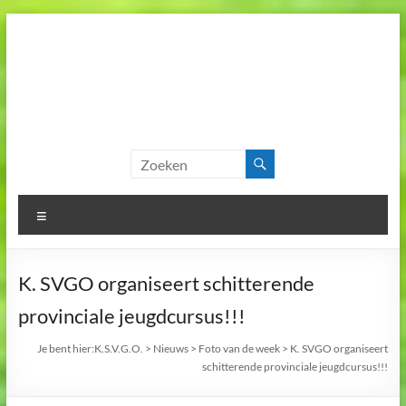
Skip
to
content
K.S.V.G.O.
Koninklijke
Scheidsrechtersvereniging
Geel en Omstreken
Menu
K. SVGO organiseert schitterende
provinciale jeugdcursus!!!
Je bent hier:
K.S.V.G.O.
>
Nieuws
>
Foto van de week
>
K. SVGO organiseert
schitterende provinciale jeugdcursus!!!